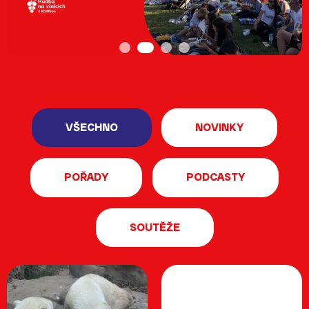
Milénium
Desítka
VŠECHNO
NOVINKY
POŘADY
PODCASTY
Zóna lásky
SOUTĚŽE
PopRock