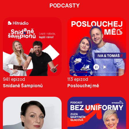
PODCASTY
941 epizod
113 epizod
Snídaně Šampionů
Poslouchej mě