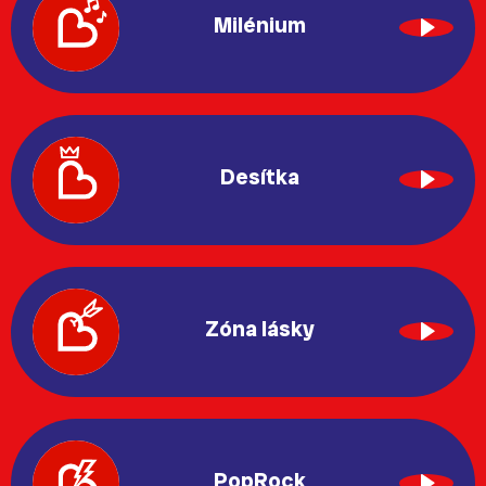
Milénium
Desítka
Zóna lásky
PopRock