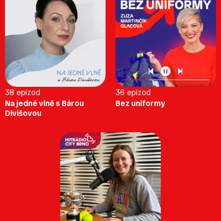
38 epizod
36 epizod
Na jedné vlně s Bárou
Bez uniformy
Divišovou