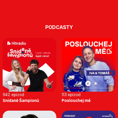
PODCASTY
942 epizod
113 epizod
Snídaně Šampionů
Poslouchej mě