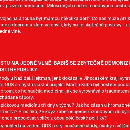
nii i v pražské nemocnici Milosrdných sester a nedávnou cest
, vojačina a touha být mámou několika dětí? Co nás může Afrik
mezi dobrem a zlem ve chvíli, kdy hraje skutečné postavy – ať 
jedné vlně.
STU NA JEDNÉ VLNĚ: BABIŠ SE ZBYTEČNĚ DÉMONI
STÍ REPUBLIKY
hody u Nažidel. Hejtman, jenž dokázal v Jihočeském kraji vyhrá
ustil ODS a chystá vlastní projekt. Martin Kuba byl hostem podc
 tom, co ho naučila medicína, jak se vyrovnává s traumatem z 
ozhádané tábory.
špičkovou medicínu tři dny v týdnu? Jak ho zásah u hromadné 
tnictví? Proč říká, že když zabetonujeme rozhodování do byro
é chce propojovat voliče z obou pólů české politiky?
ický pohled na vedení ODS a styl současné vlády, úvahy o vět