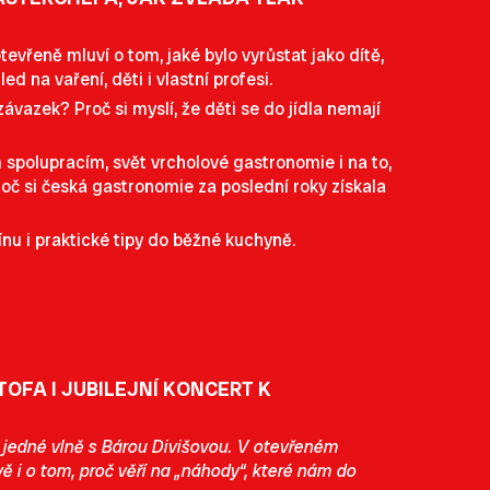
vřeně mluví o tom, jaké bylo vyrůstat jako dítě,
ed na vaření, děti i vlastní profesi.
ávazek? Proč si myslí, že děti se do jídla nemají
m spolupracím, svět vrcholové gastronomie i na to,
roč si česká gastronomie za poslední roky získala
ínu i praktické tipy do běžné kuchyně.
OFA I JUBILEJNÍ KONCERT K
a jedné vlně s Bárou Divišovou. V otevřeném
ě i o tom, proč věří na „náhody“, které nám do