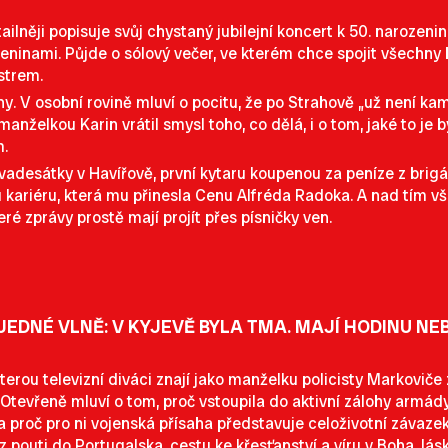
ailněji popisuje svůj chystaný jubilejní koncert k 50. naroze
ninami. Půjde o sólový večer, ve kterém chce spojit všechny 
strem.
y. V osobní rovině mluví o pocitu, že po Strahově „už není kam
nželkou Karin vrátil smysl toho, co dělá, i o tom, jaké to je 
m.
vadesátky v Havířově, první kytaru koupenou za peníze z brig
 kariéru, která mu přinesla Cenu Alfréda Radoka. A nad tím vší
ré zprávy prostě mají projít přes písničky ven.
EDNÉ VLNĚ: V KYJEVĚ BYLA TMA. MAJÍ HODINU NEB
kterou televizní diváci znají jako manželku policisty Markovič
. Otevřeně mluví o tom, proč vstoupila do aktivní zálohy armády 
proč pro ni vojenská přísaha představuje celoživotní závazek
 z pouti do Portugalska, cestu ke křesťanství a víru v Boha, lá