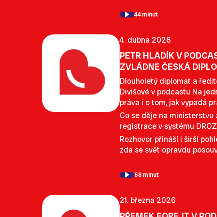
44 minut
4. dubna 2026
PETR HLADÍK V PODCAS
ZVLÁDNE ČESKÁ DIPL
Dlouholetý diplomat a ředit
Divišové v podcastu Na jedn
práva i o tom, jak vypadá pr
Co se děje na ministerstvu 
registrace v systému DROZD
Rozhovor přináší i širší po
zda se svět opravdu posouvá
68 minut
21. března 2026
PŘEMEK FOREJT V POD