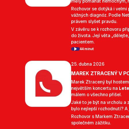
měly pomáhat nemocným, niko
Rozhovor se dotýká i velmi 
vážných diagnóz. Podle Netu
právem slyšet pravdu.
V závěru se k rozhovoru při
do života. Její věta „dělejt
pacientem.
44 minut
25. dubna 2026
MAREK ZTRACENÝ V PO
Marek Ztracený byl hoste
největším koncertu na
Lete
málem o všechno přišel.
Jaké to je být na vrcholu a
bylo nejlepší rozhodnutí? A 
Rozhovor s Markem Ztraceným
společném zážitku.