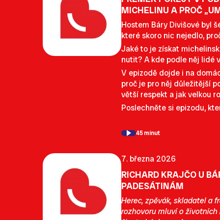
MICHELINU A PROČ „UM
Hostem Báry Divišové byl šé
které skoro nic nejedlo, proč
Jaké to je získat michelinsk
nutit? A kde podle něj lidé 
V epizodě dojde i na domácí
proč je pro něj důležitější
větší respekt a jak velkou r
Poslechněte si epizodu, kte
45 minut
7. března 2026
RICHARD KRAJČO U BÁR
PADESÁTINÁM
Herec, zpěvák, skladatel a 
rozhovoru mluví o životních 