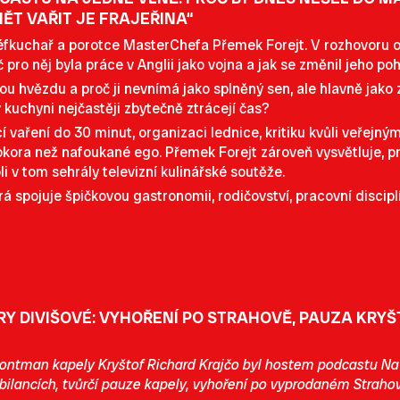
ĚT VAŘIT JE FRAJEŘINA“
fkuchař a porotce MasterChefa Přemek Forejt. V rozhovoru ote
 pro něj byla práce v Anglii jako vojna a jak se změnil jeho pohl
ou hvězdu a proč ji nevnímá jako splněný sen, ale hlavně jako z
v kuchyni nejčastěji zbytečně ztrácejí čas?
 vaření do 30 minut, organizaci lednice, kritiku kvůli veřejný
 pokora než nafoukané ego. Přemek Forejt zároveň vysvětluje, p
oli v tom sehrály televizní kulinářské soutěže.
rá spojuje špičkovou gastronomii, rodičovství, pracovní discipl
Y DIVIŠOVÉ: VYHOŘENÍ PO STRAHOVĚ, PAUZA KRYŠT
frontman kapely Kryštof Richard Krajčo byl hostem podcastu N
bilancích, tvůrčí pauze kapely, vyhoření po vyprodaném Strahov