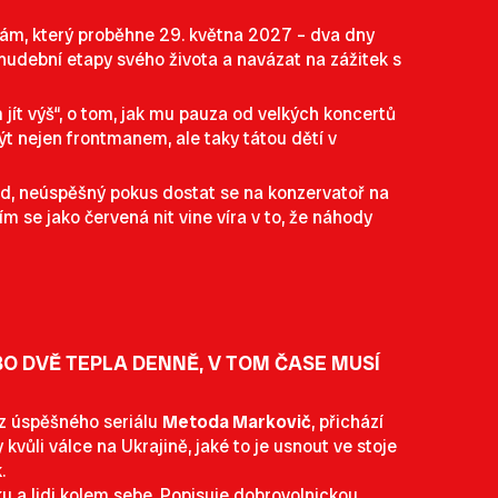
ninám, který proběhne 29. května 2027 – dva dny
hudební etapy svého života a navázat na zážitek s
 jít výš“, o tom, jak mu pauza od velkých koncertů
být nejen frontmanem, ale taky tátou dětí v
ád, neúspěšný pokus dostat se na konzervatoř na
m se jako červená nit vine víra v to, že náhody
O DVĚ TEPLA DENNĚ, V TOM ČASE MUSÍ
e z úspěšného seriálu
Metoda Markovič
, přichází
kvůli válce na Ukrajině, jaké to je usnout ve stoje
.
sku a lidi kolem sebe. Popisuje dobrovolnickou