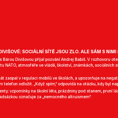
DIVIŠOVÉ: SOCIÁLNÍ SÍTĚ JSOU ZLO. ALE SÁM S NIM
 Bárou Divišovou přijal pozvání Andrej Babiš. V rozhovoru ot
 NATO, atmosféře ve vládě, školství, známkách, sociálních sít
tát zaspal v regulaci mobilů ve školách, a upozorňuje na negat
 telefon odložit. „Když spím,“ odpovídá na otázku, kdy byl n
ty: vzpomínky na školní léta, prázdniny pod stanem, první lá
 nadsázkou označuje za „nemocného altruismem“.