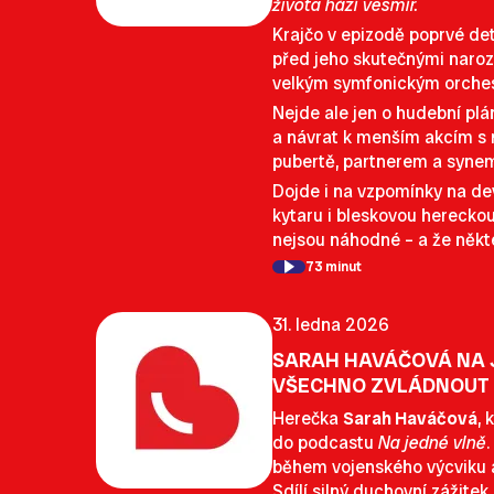
života hází vesmír.
Krajčo v epizodě poprvé det
před jeho skutečnými naroze
velkým symfonickým orche
Nejde ale jen o hudební plán
a návrat k menším akcím s ma
pubertě, partnerem a syne
Dojde i na vzpomínky na de
kytaru i bleskovou hereckou
nejsou náhodné – a že někte
73 minut
31. ledna 2026
SARAH HAVÁČOVÁ NA J
VŠECHNO ZVLÁDNOUT
Herečka
Sarah Haváčová
, 
do podcastu
Na jedné vlně
během vojenského výcviku a 
Sdílí silný duchovní zážitek