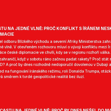
TU NA JEDNÉ VLNĚ: PROČ KONFLIKT S ÍRÁNEM NES
OMACIE
el odboru Blízkého východu a severní Afriky Ministerstva zahr
é vlně. V otevřeném rozhovoru mluví o vývoji konfliktu mezi 
áce české diplomacie ve chvíli, kdy se v regionu rozhoří válka.
zahraničí, když v sobotu ráno začnou padat rakety? Proč stát 
? A proč by dnes rozhodně nedoporučil dovolenou v Dubaji an
hled na fungování íránského režimu, roli Donalda Trumpa, otázk
 směrem k tvrdé geopolitické realitě bez iluzí.
CASTU NA JEDNÉ VLNĚ: PROČ BY DNES NEŠEL DO M