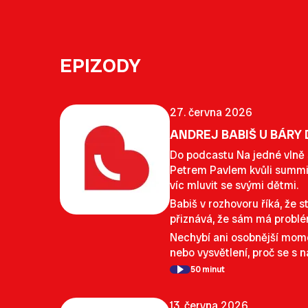
EPIZODY
27. června 2026
ANDREJ BABIŠ U BÁRY 
Do podcastu Na jedné vlně s
Petrem Pavlem kvůli summitu
víc mluvit se svými dětmi.
Babiš v rozhovoru říká, že s
přiznává, že sám má problém
Nechybí ani osobnější momen
nebo vysvětlení, proč se s
50 minut
13. června 2026