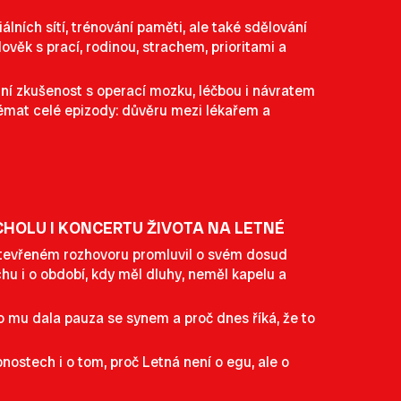
lních sítí, trénování paměti, ale také sdělování
věk s prací, rodinou, strachem, prioritami a
tní zkušenost s operací mozku, léčbou i návratem
h témat celé epizody: důvěru mezi lékařem a
HOLU I KONCERTU ŽIVOTA NA LETNÉ
otevřeném rozhovoru promluvil o svém dosud
hu i o období, kdy měl dluhy, neměl kapelu a
Co mu dala pauza se synem a proč dnes říká, že to
ostech i o tom, proč Letná není o egu, ale o