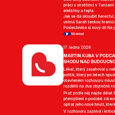
práci v sirotčinci v Tanza
elektřiny a tepla.
Jak se dá skloubit herectví
vnímá Sarah tenkou hranici 
Poslechněte si nový díl Na 
50 minut
17. ledna 2026
MARTIN KUBA V PODCA
SHODU NAD BUDOUCNO
Lékař, který zasahoval u ne
politik, který po letech op
otevřeném rozhovoru mluví o
rozdělili na dva zbytečně r
Proč podle něj nejde dělat 
přemýšlení o podobě zdravo
opírat jeho nové hnutí, kter
V rozhovoru zaznívá i krit