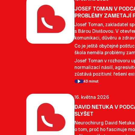
JOSEF TOMAN V PODCA
PROBLÉMY ZAMETAJÍ 
Josef Toman, zakladatel sp
s Bárou Divišovou. V otevře
komunikaci, důvěru a zdra
Co je ještě obyčejné pošťuc
škola neměla problémy zamet
Josef Toman v rozhovoru upo
normalizací násilí, agresivi
zůstává pozitivní: řešení exi
43 minut
16. května 2026
DAVID NETUKA V PODC
SLYŠET
Neurochirurg David Netuka 
o tom, proč ho fascinuje mo