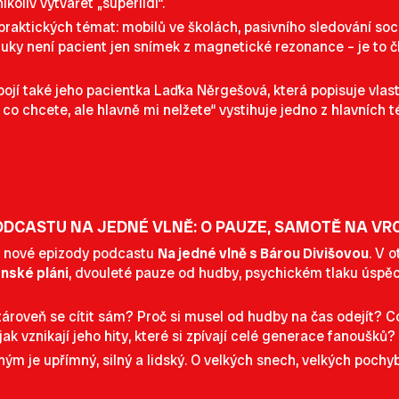
liv vytvářet „superlidi“.
praktických témat: mobilů ve školách, pasivního sledování sociá
ky není pacient jen snímek z magnetické rezonance – je to člo
pojí také jeho pacientka Laďka Něrgešová, která popisuje vlas
e, co chcete, ale hlavně mi nelžete“ vystihuje jedno z hlavníc
DCASTU NA JEDNÉ VLNĚ: O PAUZE, SAMOTĚ NA VRC
m nové epizody podcastu
Na jedné vlně s Bárou Divišovou
. V 
nské pláni
, dvouleté pauze od hudby, psychickém tlaku úspěc
 zároveň se cítit sám? Proč si musel od hudby na čas odejít? 
jak vznikají jeho hity, které si zpívají celé generace fanoušků?
 je upřímný, silný a lidský. O velkých snech, velkých pochybn