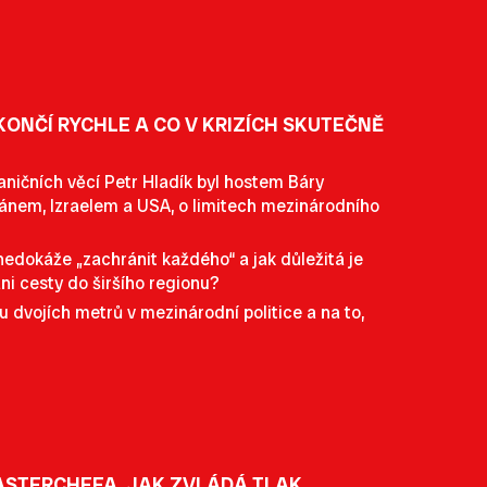
KONČÍ RYCHLE A CO V KRIZÍCH SKUTEČNĚ
aničních věcí Petr Hladík byl hostem Báry
Íránem, Izraelem a USA, o limitech mezinárodního
nedokáže „zachránit každého“ a jak důležitá je
i cesty do širšího regionu?
u dvojích metrů v mezinárodní politice a na to,
ASTERCHEFA, JAK ZVLÁDÁ TLAK