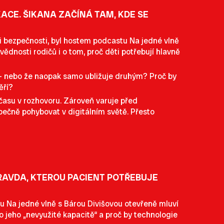
ACE. ŠIKANA ZAČÍNÁ TAM, KDE SE
i bezpečnosti, byl hostem podcastu Na jedné vlně
ědnosti rodičů i o tom, proč děti potřebují hlavně
e – nebo že naopak samo ubližuje druhým? Proč by
věří?
 času v rozhovoru. Zároveň varuje před
ezpečně pohybovat v digitálním světě. Přesto
PRAVDA, KTEROU PACIENT POTŘEBUJE
u Na jedné vlně s Bárou Divišovou otevřeně mluví
 jeho „nevyužité kapacitě“ a proč by technologie