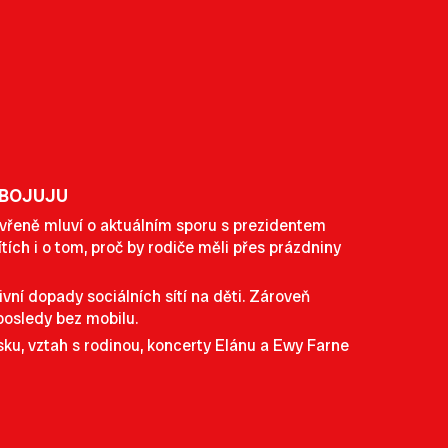
I BOJUJU
evřeně mluví o aktuálním sporu s prezidentem
ích i o tom, proč by rodiče měli přes prázdniny
ivní dopady sociálních sítí na děti. Zároveň
aposledy bez mobilu.
sku, vztah s rodinou, koncerty Elánu a Ewy Farne