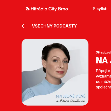
Playlist
VŠECHNY PODCASTY
38 epizod
NA 
Připojte
významné
co můžem
společno