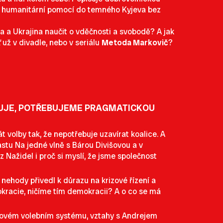
u s humanitární pomocí do temného Kyjeva bez
a a Ukrajina naučit o vděčnosti a svobodě? A jak
už v divadle, nebo v seriálu
Metoda
Markovič
?
ZUJE, POTŘEBUJEME PRAGMATICKOU
t volby tak, že nepotřebuje uzavírat koalice. A
astu Na jedné vlně s Bárou Divišovou a v
Nažidel i proč si myslí, že jsme společnost
nehody přivedl k důrazu na krizové řízení a
kracie, ničíme tím demokracii? A o co se má
šinovém volebním systému, vztahy s Andrejem