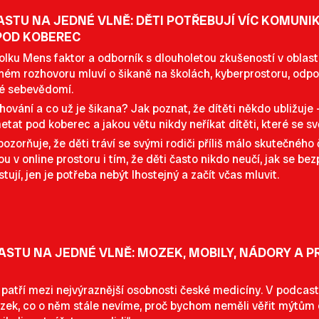
STU NA JEDNÉ VLNĚ: DĚTI POTŘEBUJÍ VÍC KOMUNIK
POD KOBEREC
olku Mens faktor a odborník s dlouholetou zkušeností v oblast
ném rozhovoru mluví o šikaně na školách, kyberprostoru, odpov
vé sebevědomí.
hování a co už je šikana? Jak poznat, že dítěti někdo ubližuj
at pod koberec a jakou větu nikdy neříkat dítěti, které se s
zorňuje, že děti tráví se svými rodiči příliš málo skutečného
tou v online prostoru i tím, že děti často nikdo neučí, jak se b
stují, jen je potřeba nebýt lhostejný a začít včas mluvit.
ASTU NA JEDNÉ VLNĚ: MOZEK, MOBILY, NÁDORY A 
patří mezi nejvýraznější osobnosti české medicíny. V podcast
zek, co o něm stále nevíme, proč bychom neměli věřit mýtům o