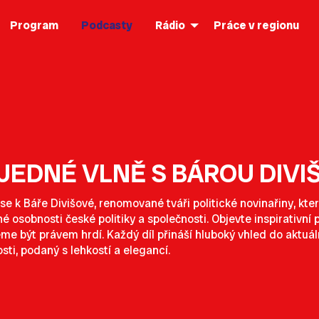
Program
Podcasty
Rádio
Práce v regionu
JEDNÉ VLNĚ S BÁROU DIV
 se k Báře Divišové, renomované tváři politické novinařiny, k
 osobnosti české politiky a společnosti. Objevte inspirativní př
e být právem hrdí. Každý díl přináší hluboký vhled do aktuál
sti, podaný s lehkostí a elegancí.