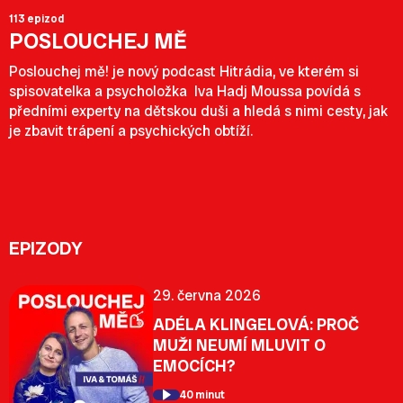
113 epizod
POSLOUCHEJ MĚ
Poslouchej mě! je nový podcast Hitrádia, ve kterém si
spisovatelka a psycholožka Iva Hadj Moussa povídá s
předními experty na dětskou duši a hledá s nimi cesty, jak
je zbavit trápení a psychických obtíží.
EPIZODY
29. června 2026
ADÉLA KLINGELOVÁ: PROČ
MUŽI NEUMÍ MLUVIT O
EMOCÍCH?
40 minut