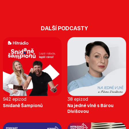
DALŠÍ PODCASTY
942 epizod
38 epizod
Snídaně Šampionů
Na jedné vlně s Bárou
Divišovou