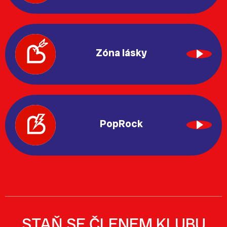
Zóna lásky
PopRock
STAŇ SE ČLENEM KLUBU