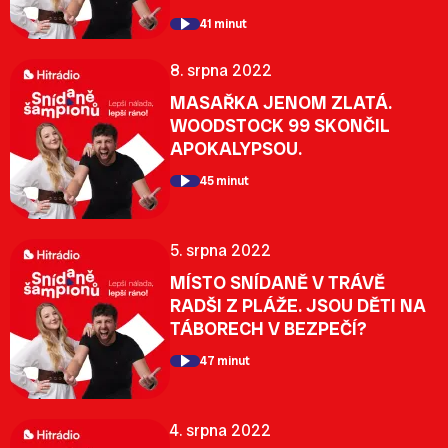
41 minut
8. srpna 2022
MASAŘKA JENOM ZLATÁ.
WOODSTOCK 99 SKONČIL
APOKALYPSOU.
45 minut
5. srpna 2022
MÍSTO SNÍDANĚ V TRÁVĚ
RADŠI Z PLÁŽE. JSOU DĚTI NA
TÁBORECH V BEZPEČÍ?
47 minut
4. srpna 2022