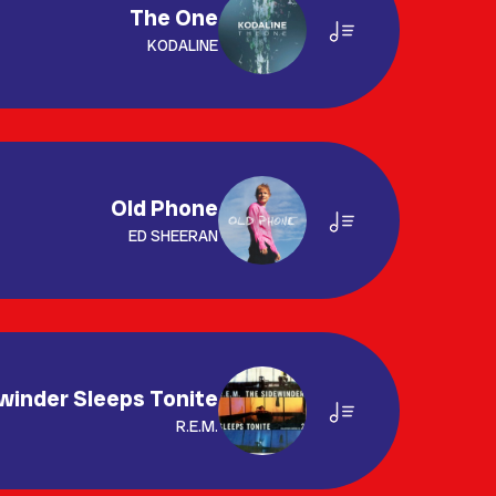
The One
KODALINE
Old Phone
ED SHEERAN
winder Sleeps Tonite
R.E.M.