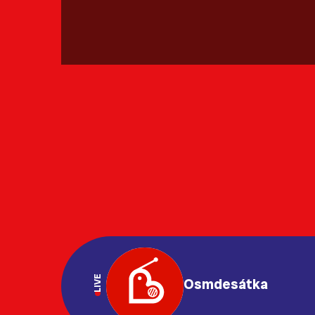
LIVE
Osmdesátka