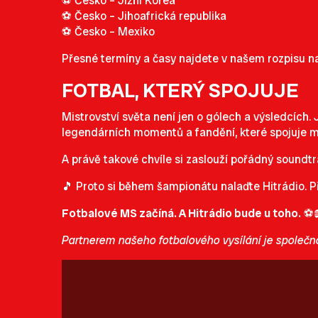
⚽ Česko – Jižní Korea
⚽ Česko – Jihoafrická republika
⚽ Česko – Mexiko
Přesné termíny a časy najdete v našem rozpisu 
FOTBAL, KTERÝ SPOJUJE
Mistrovství světa není jen o gólech a výsledcích.
legendárních momentů a fandění, které spojuje mil
A právě takové chvíle si zaslouží pořádný soundtr
🎵 Proto si během šampionátu nalaďte Hitrádio. P
Fotbalové MS začíná. A Hitrádio bude u toho.
⚽
Partnerem našeho fotbalového vysílání je společ