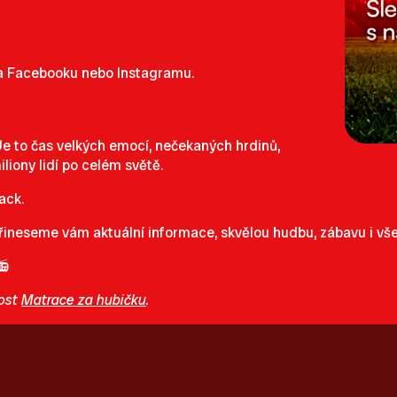
na Facebooku nebo Instagramu.
 Je to čas velkých emocí, nečekaných hrdinů,
iony lidí po celém světě.
ack.
řineseme vám aktuální informace, skvělou hudbu, zábavu i vše 

nost
Matrace za hubičku
.